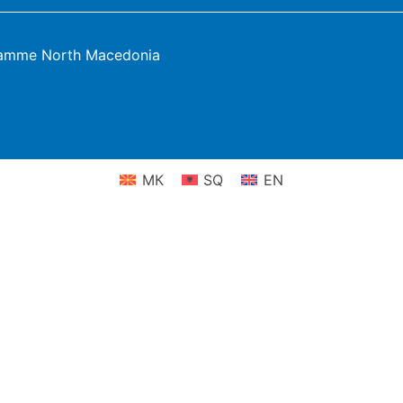
ramme North Macedonia
МК
SQ
EN