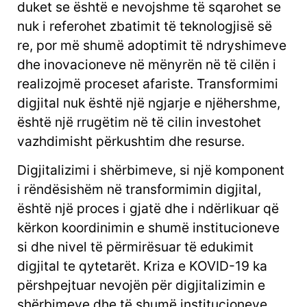
duket se është e nevojshme të sqarohet se
nuk i referohet zbatimit të teknologjisë së
re, por më shumë adoptimit të ndryshimeve
dhe inovacioneve në mënyrën në të cilën i
realizojmë proceset afariste. Transformimi
digjital nuk është një ngjarje e njëhershme,
është një rrugëtim në të cilin investohet
vazhdimisht përkushtim dhe resurse.
Digjitalizimi i shërbimeve, si një komponent
i rëndësishëm në transformimin digjital,
është një proces i gjatë dhe i ndërlikuar që
kërkon koordinimin e shumë institucioneve
si dhe nivel të përmirësuar të edukimit
digjital te qytetarët. Kriza e KOVID-19 ka
përshpejtuar nevojën për digjitalizimin e
shërbimeve dhe të shumë institucioneve