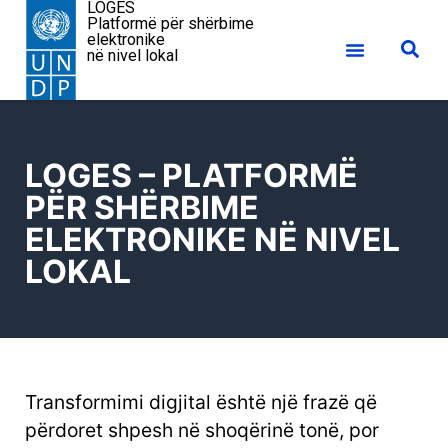
LOGES
Platformë për shërbime
elektronike
në nivel lokal
LOGES – PLATFORMË
PËR SHËRBIME
ELEKTRONIKE NË NIVEL
LOKAL
Transformimi digjital është një frazë që
përdoret shpesh në shoqërinë tonë, por