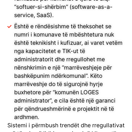
“softuer-si-shërbim” (software-as-a-
service, SaaS).
Është e rëndësishme të theksohet se
numri i komunave të mbështetura nuk
është teknikisht i kufizuar, ai varet vetëm
nga kapacitetet e TIK-ut të
administratorit dhe rregullohet me
nënshkrimin e një “marrëveshjeje për
bashkëpunim ndërkomunal”. Këto
marrëveshje do të sigurojnë hyrje
buxhetore për “komunën LOGES
administrator”, e cila është një garanci
për qëndrueshmërinë e projektit në të
ardhmen.
Sistemi i përmbush trendët dhe rregullativat