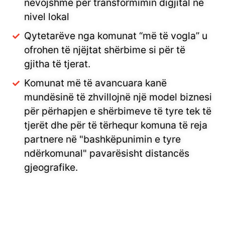
nevojshme për transformimin digjital në
nivel lokal
Qytetarëve nga komunat “më të vogla” u
ofrohen të njëjtat shërbime si për të
gjitha të tjerat.
Komunat më të avancuara kanë
mundësinë të zhvillojnë një model biznesi
për përhapjen e shërbimeve të tyre tek të
tjerët dhe për të tërhequr komuna të reja
partnere në "bashkëpunimin e tyre
ndërkomunal" pavarësisht distancës
gjeografike.