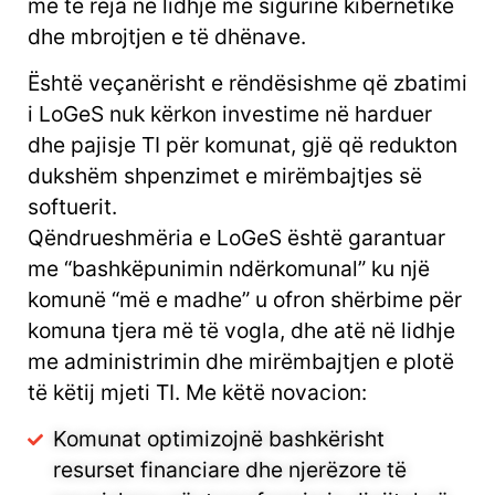
më të reja në lidhje me sigurinë kibernetike
dhe mbrojtjen e të dhënave.
Është veçanërisht e rëndësishme që zbatimi
i LoGeS nuk kërkon investime në harduer
dhe pajisje TI për komunat, gjë që redukton
dukshëm shpenzimet e mirëmbajtjes së
softuerit.
Qëndrueshmëria e LoGeS është garantuar
me “bashkëpunimin ndërkomunal” ku një
komunë “më e madhe” u ofron shërbime për
komuna tjera më të vogla, dhe atë në lidhje
me administrimin dhe mirëmbajtjen e plotë
të këtij mjeti TI. Me këtë novacion:
Komunat optimizojnë bashkërisht
resurset financiare dhe njerëzore të