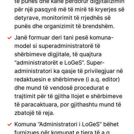
të punës dhe kanë përdorur digjitalizimin
për një pasqyrë më të mirë të kryerjes së
detyrave, monitorimit të rrjedhës së
punës dhe organizimit të brendshëm.
Janë formuar deri tani pesë komuna-
model si superadministratorë të
shërbimeve digjitale, të quajtura
“administratorët e LoGeS”. Super-
administratori ka qasje të privilegjuar në
redaktuesin e shërbimeve (i a.q. editor)
dhe mund të vendosë procedurat e
trajtimit për të gjitha llojet e shërbimeve
të paracaktuara, por gjithashtu mund të
zbatojë të reja.
Komuna “Administratori i LoGeS” bëhet
furnizues për komunat e tjera të a.q.