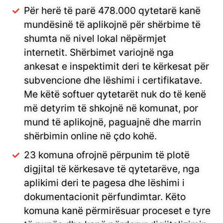
Për herë të parë 478.000 qytetarë kanë
mundësinë të aplikojnë për shërbime të
shumta në nivel lokal nëpërmjet
internetit. Shërbimet variojnë nga
ankesat e inspektimit deri te kërkesat për
subvencione dhe lëshimi i certifikatave.
Me këtë softuer qytetarët nuk do të kenë
më detyrim të shkojnë në komunat, por
mund të aplikojnë, paguajnë dhe marrin
shërbimin online në çdo kohë.
23 komuna ofrojnë përpunim të plotë
digjital të kërkesave të qytetarëve, nga
aplikimi deri te pagesa dhe lëshimi i
dokumentacionit përfundimtar. Këto
komuna kanë përmirësuar proceset e tyre