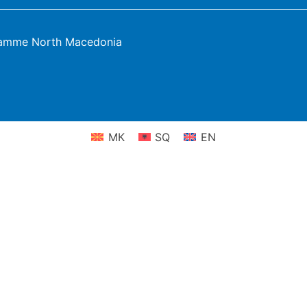
ramme North Macedonia
МК
SQ
EN