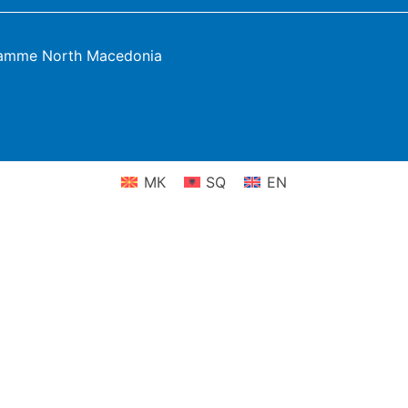
ramme North Macedonia
МК
SQ
EN